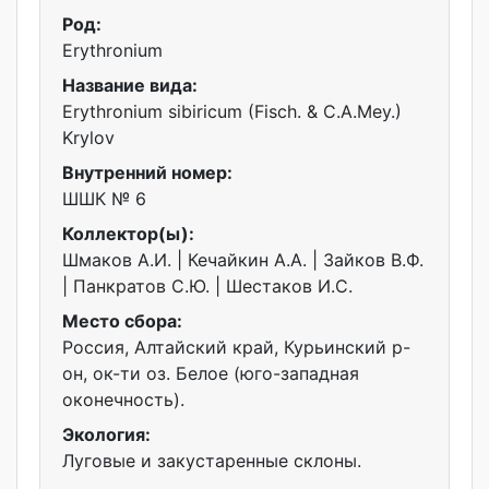
Род:
Erythronium
Название вида:
Erythronium sibiricum (Fisch. & C.A.Mey.)
Krylov
Внутренний номер:
ШШК № 6
Коллектор(ы):
Шмаков А.И. | Кечайкин А.А. | Зайков В.Ф.
| Панкратов С.Ю. | Шестаков И.С.
Место сбора:
Россия, Алтайский край, Курьинский р-
он, ок-ти оз. Белое (юго-западная
оконечность).
Экология:
Луговые и закустаренные склоны.