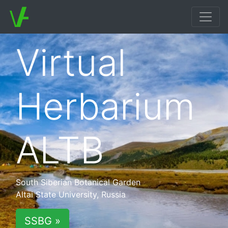
Virtual
Herbarium
ALTB
South Siberian Botanical Garden
Altai State University, Russia
SSBG »